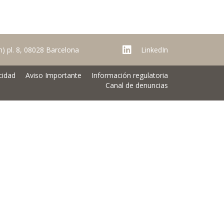
ch) pl. 8, 08028 Barcelona
LinkedIn
cidad
Aviso Importante
Información regulatoria
Canal de denuncias