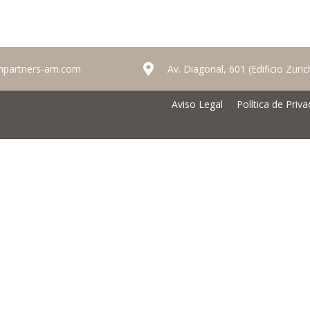
mpartners-am.com
Av. Diagonal, 601 (Edificio Zuri
Aviso Legal
Política de Priva