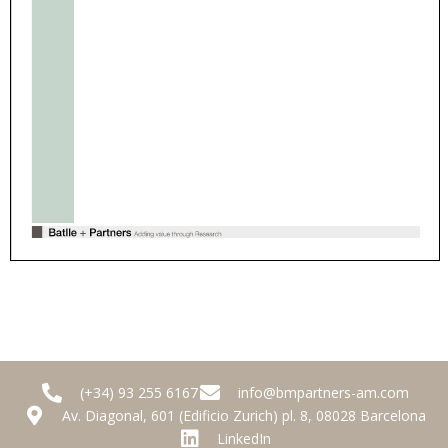
(+34) 93 255 6167
info@bmpartners-am.com
Av. Diagonal, 601 (Edificio Zurich) pl. 8, 08028 Barcelona
LinkedIn