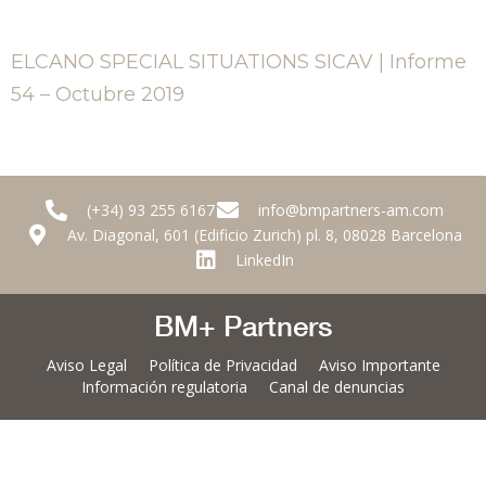
ELCANO SPECIAL SITUATIONS SICAV | Informe
54 – Octubre 2019
(+34) 93 255 6167
info@bmpartners-am.com
Av. Diagonal, 601 (Edificio Zurich) pl. 8, 08028 Barcelona
LinkedIn
BM+ Partners
Aviso Legal
Política de Privacidad
Aviso Importante
Información regulatoria
Canal de denuncias