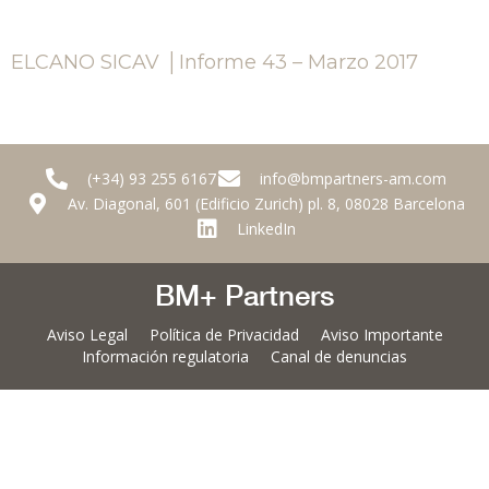
ELCANO SICAV │Informe 43 – Marzo 2017
(+34) 93 255 6167
info@bmpartners-am.com
Av. Diagonal, 601 (Edificio Zurich) pl. 8, 08028 Barcelona
LinkedIn
BM+ Partners
Aviso Legal
Política de Privacidad
Aviso Importante
Información regulatoria
Canal de denuncias