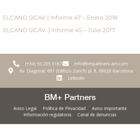
ELCANO SICAV | Informe 47 – Enero 2018
ELCANO SICAV │Informe 45 – Julio 2017
(+34) 93 255 6167
info@bmpartners-am.com
Av. Diagonal, 601 (Edificio Zurich) pl. 8, 08028 Barcelona
LinkedIn
BM+ Partners
Aviso Legal
Política de Privacidad
Aviso Importante
Información regulatoria
Canal de denuncias